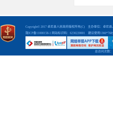
二、主要
（一）明确
Copyright© 2017 卓尼县人民政府版权所有(C) 主办单位：卓
突出公开重
陇ICP备11000158-1
网站标识码：6230220001 建议使用1366*7
础上，结合
总访问次数：
为政府信息
（二）拓展
对政府信息
宣传阵地建
国长安网、
政法网、法