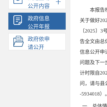
公开内容
本报告
政府信息
关于做好20
公开年报
〔2025〕3号
政府依申
告全文由总
请公开
信息公开申
问题及
下一
计时限自
20
问，请与县
-
5934018
）
一、总体情