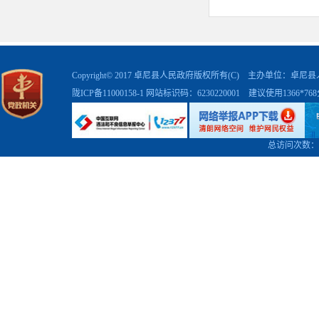
（三）公安
目前我
Copyright© 2017 卓尼县人民政府版权所有(C) 主办单位：卓
中15人为
陇ICP备11000158-1
网站标识码：6230220001 建议使用1366*7
已完成
本年
执法资格考
总访问次数：
先期组织考
试，确保提
人员学法考
（四）
按照依
宣传教育月