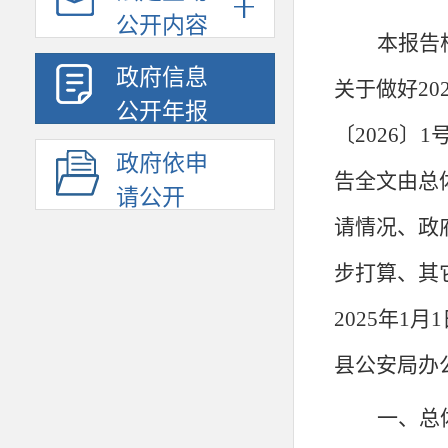
公开内容
本报告
政府信息
关于做好20
公开年报
〔2026〕1号
政府依申
告全文由总
请公开
请情况、政
步打算
、其
202
5
年
1月1
县
公安局
办
一、总