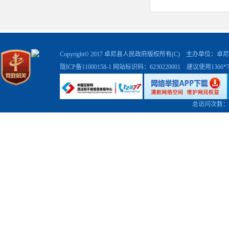
业，
着力
打
服务能力不
提档升级，
Copyright© 2017 卓尼县人民政府版权所有(C) 主办单位
陇ICP备11000158-1
网站标识码：6230220001 建议使用1366
脱贫成果之
二是在
总访问次数：
培育生态旅
造
提升上来
沟旅游环线
红色旅游景
三是在