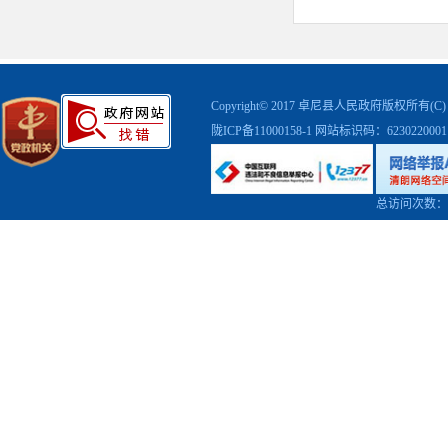
三、对
(一)
农村公路“
工作同“美
Copyright© 2017 卓尼县人民政府版权
实。
陇ICP备11000158-1
网站标识码：623022000
(二)
内乡道、村
总访问次数：
数据清晰、
(三)
所辖村“两长
信息进行统
名确定、20
护路员配备
监督电