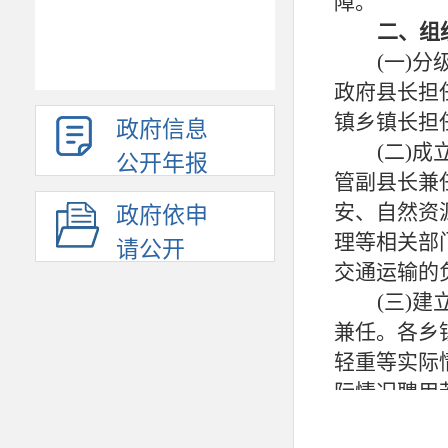
障。
二、
组
(一)
政府县长担
镇
乡镇长
担
政府信息
(二)
公开年报
管
副县长兼
安、自然资
政府依申
理等相关部
请公开
交通运输的
(三)
兼任。各乡
轻重等实际
际情况聘用
优先向贫困