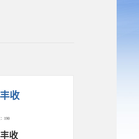
丰收​
数：
190
获丰收