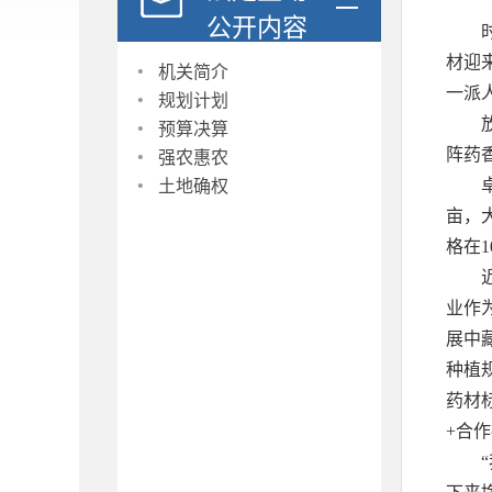
公开内容
·
材迎
机关简介
·
一派
规划计划
·
预算决算
·
阵药
强农惠农
·
土地确权
亩，
格在1
业作
展中
种植
药材
+合