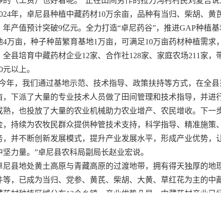
挣的（工资）也好着呢。”正在田间劳作的拉力沟村村民刘夏吉说
2024年，卓尼县种植中藏药材10万余亩，品种有当归、柴胡、
种，年产值预计突破9亿元。全力打造“卓尼药谷”，推进GAP种植
地4万亩，种子种苗繁育基地1万亩，可满足10万亩药材种植需求
全县培育中藏药材企业12家、合作社128家、家庭农场211家，带
00元以上。
“今年，我们通过基地示范、技术指导、政策扶持等方式，在全县
亩，下派了大量的专业技术人员做了田间管理和技术指导，并进
成熟，也投放了大量的农业机械助力农业增产、农民增收。下一
金，持续为农牧民群众提供种管技术支持，科学指导、精准施策
务，并不断创新发展模式，提升产业发展水平，形成产业优势，
中坚力量。”卓尼县农科局副局长赵业宏说。
卓尼县地处黄土高原与青藏高原的过渡地带，拥有得天独厚的地
件等，已成为当归、党参、黄芪、柴胡、大黄、草红花为主的中
藏药材种植区域分布13个乡镇，产业优势凸显，中藏药材产业已
的主导产业。这一特色产业的发展，承载着卓尼人民增收致富的