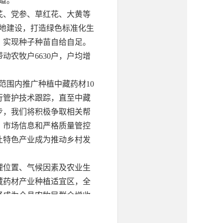
道。
黄芪、党参、草红花、大黄等
基地建设，打造绿色标准化生
，实现种子种苗自给自足。
动农牧户6630户，户均增
范围内推广种植中藏药材10
行管护技术跟踪，直至中藏
步，我们将积极争取相关帮
、市场信息和严格质量管控
让特色产业成为推动乡村发
理位置、气候因素及农业生
藏药材产业种植适宜区，全
经成为全县农牧民群众增收
希望，为乡村振兴战略的全