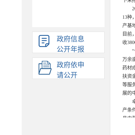
下来
13
产基
目前，
政府信息
收38
公开年报
万余
政府依申
药材
请公开
扶资
等服
展的
产条
县中
致富