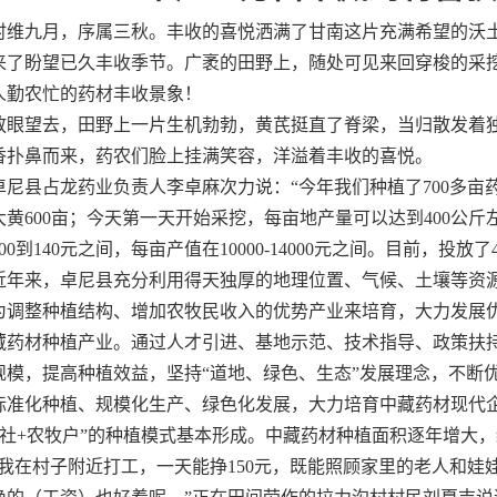
时维九月，序属三秋。丰收的喜悦洒满了甘南这片充满希望的沃土
来了盼望已久丰收季节。广袤的田野上，随处可见来回穿梭的采
人勤农忙的药材丰收景象！
放眼望去，田野上一片生机勃勃，黄芪挺直了脊梁，当归散发着
香扑鼻而来，药农们脸上挂满笑容，洋溢着丰收的喜悦。
卓尼县占龙药业负责人李卓麻次力说：“今年我们种植了700多亩药
大黄600亩；今天第一天开始采挖，每亩地产量可以达到400公
00到140元之间，每亩产值在10000-14000元之间。目前，投放
近年来，卓尼县充分利用得天独厚的地理位置、气候、土壤等资
为调整种植结构、增加农牧民收入的优势产业来培育，大力发展
藏药材种植产业。通过人才引进、基地示范、技术指导、政策扶
规模，提高种植效益，坚持“道地、绿色、生态”发展理念，不断
标准化种植、规模化生产、绿色化发展，大力培育中藏药材现代企
作社+农牧户”的种植模式基本形成。中藏药材种植面积逐年增大
“我在村子附近打工，一天能挣150元，既能照顾家里的老人和娃