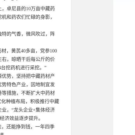
，卓尼县的10万亩中藏药
挖机和药农们忙碌的身影，
独特的气香，微风吹过，阵
材，黄芪40多亩，党参100
斤左右，晾晒干后每公斤的价
了4台挖药机进行采挖。”
源优势，坚持把中藏药材产
优势特色产业，因地制宜发
持等措施，不断扩大中药材
优化种植布局，积极推行中藏
业，“龙头企业+集体经济
，经济效益逐步提升。
娃，还能挣到钱，一年四季