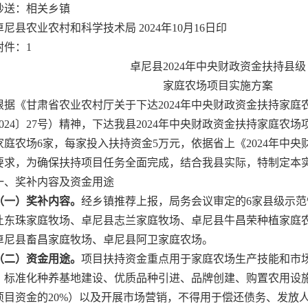
抄送：相关乡镇
卓尼县农业农村和科学技术局 2024年10月16日印
附件：1
卓尼县2024年中央财政资金扶持县级
家庭农场项目实施方案
根据《甘肃省农业农村厅关于下达2024年中央财政资金扶持家庭
024〕27号）精神，下达我县2024年中央财政资金扶持家庭农场
家庭农场6家，每家投入扶持资金5万元，依据省上《2024年中
要求，为确保扶持项目任务全面完成，结合我县实际，特制定本
一、奖补内容及资金用途
（一）
奖补
内容
。
经乡镇推荐上报，局务会议审定的6家县级示
让东珠家庭牧场、卓尼县志兰家庭牧场、卓尼县牛昌荣种植家庭
卓尼县畜昌家庭牧场、卓尼县阿卫家庭农场。
（
二
）
资金用途
。
项目扶持资金重点用于家庭农场生产技能和市
、标准化种养基地建设、优质品种引进、品牌创建、购置农用设
项目资金的20%）以及开展市场营销，不得用于偿还债务、发放