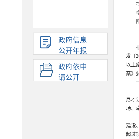
政府信息
公开年报
发〔2
以上
政府依申
案》
请公开
尼才
场、
建设
超过