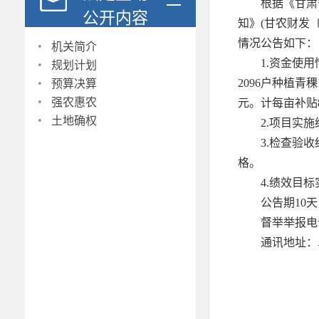
根据《甘肃
公开内容
知》(甘农财发〔
·
情况公告如下：
机关简介
·
1.资金使
规划计划
·
2096户种植青
预算决算
·
强农惠农
元。计每亩补贴
·
土地确权
2.项目实
3.检查验
格。
4.绩效目
公告期10天
督举举报电话：0
通讯地址：
卓尼县
202