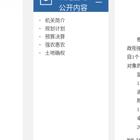
公开内容
·
机关简介
·
规划计划
·
预算决算
·
强农惠农
政衔
·
土地确权
目1
对象的