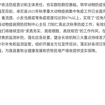
户依法防疫意识和主体责任，夯实群防群控基础，筑牢动物防疫
截至目前，卓尼县2025年秋季重大动物疫病集中免疫工作已全面
，禽流感、小反刍兽疫等免疫密度均达到97%以上，实现了“应免
县动物疫病预防控制中心主任 刀知仁青此次秋季防疫工作，有效
我们将继续坚持“求真务实、周密细致、高效规范”的工作作风，
聚焦抓监测补防，强化应急处置，健全长效机制三大重点持续发
补针补免和监测监管，组织开展全方位宣传培训，落实好各项日
线，为我县畜牧业健康发展和农牧民增产增收提供坚实保障。