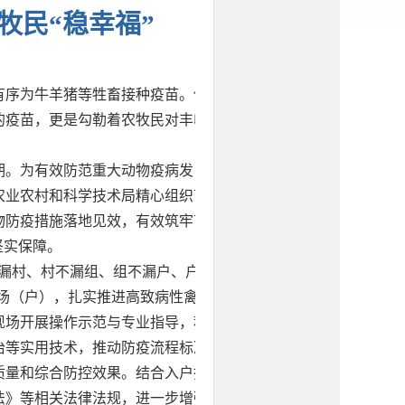
牧民“稳幸福”
有序为牛羊猪等牲畜接种疫苗。他
的疫苗，更是勾勒着农牧民对丰收
期。为有效防范重大动物疫病发
农业农村和科学技术局精心组织畜
物防疫措施落地见效，有效筑牢畜
坚实保障。
不漏村、村不漏组、组不漏户、户不
殖场（户），扎实推进高致病性禽流
现场开展操作示范与专业指导，积
治等实用技术，推动防疫流程标准
质量和综合防控效果。结合入户指
法》等相关法律法规，进一步增强