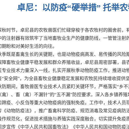
卓尼：以防疫“硬举措” 托举农
深秋时节，卓尼县的农牧兽医们忙碌穿梭于各农牧村的圈舍前，
中的注射器有效筑牢了当地畜牧业生产的健康防线，一管管注射
切期盼和对美好生活的向往。
秋季既是畜禽生长的关键期，也是动物疫病高发、易传播的风险
保障畜牧业健康平稳发展和群众养殖收益，卓尼县周密部署，县
医专业技术力量深入一线，扎实开展秋季动物防疫工作，推进动
疫“安全网”，为全县畜牧业健康稳定发展和农牧民持续增收提供
秋防期间，畜牧兽医专业技术人员紧盯关键环节，严格落实“乡
（禽）、畜（禽）不漏针”的“五不漏”防控要求，深入各乡镇养
口蹄疫、小反刍等重大动物疫病的强制免疫。工作中，技术人员
传《动物防疫法》，推广畜禽科学防疫、规范消毒及常见疫病防
操作规范化，促进技术措施与养殖实践深度融合，切实提升免疫
同步宣传《中华人民共和国畜牧法》《中华人民共和国动物防疫