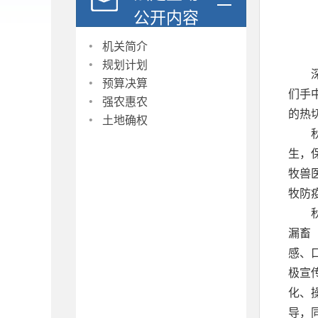
公开内容
·
机关简介
·
规划计划
·
预算决算
·
们手
强农惠农
·
的热
土地确权
生，
牧兽
牧防
漏畜
感、
极宣
化、
导，