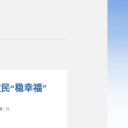
民“稳幸福”
击数：
23