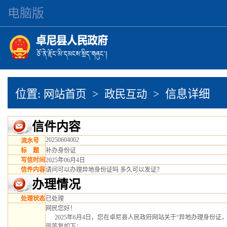
电脑版
位置:
>
> 信息详细
网站首页
政民互动
信件内容
20250604002
流水号
标 题
补办身份证
写信时间
2025年06月4日
信件内容
请问可以办理异地身份证吗 多久可以发证？
办理情况
处理状态
已处理
网民您好！
      2025年6月4日，您在卓尼县人民政府网站关于“异地办理身份证，多久可以发证”的问题，
现答复如下：