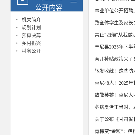
公开内容
事业单位公开招聘
·
机关简介
致全体学生及家长
·
规划计划
·
禁止“四烧”从我做
预算决算
·
乡村振兴
卓尼县2025年下
·
村务公开
育儿补贴政策来了！
转发收藏！这些防
卓尼48人！202
致敬英雄！卓尼人
冬病夏治正当时，
关于公布《甘肃省
青稞变“金粒”：