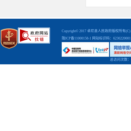
对照《指导
并在后期填
关院校及专
3.残疾
Copyright© 2017 卓尼县人民政府版权
提供合理便
陇ICP备11000158-1
网站标识码：623022000
理便利申请
民身份证和
后，于20
总访问次数：
院。
五、温馨
体检前：
松，以便穿
辣、油腻和
好的睡眠，
氨酶增高等
程序体检。