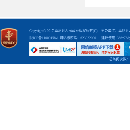
（一）
2025
具体事宜，
Copyright© 2017 卓尼县人民政府版权所有(C) 主办单位：卓
划报考程序
陇ICP备11000158-1
网站标识码：6230220001 建议使用1366*7
（二）
1.志愿
总访问次数：
神，服从组
2.符合
和国教师法
件和心理条
犯罪记录和
3.初中
科及以上学
4.对报
间为
5月26