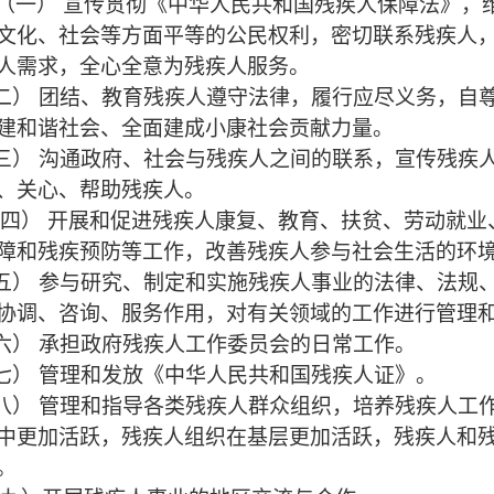
（一）
宣传贯彻《中华人民共和国残疾人保障法》，
文化、社会等方面平等的公民权利，密切联系残疾人
人需求，全心全意为残疾人服务。
二
）
团结、教育残疾人遵守法律，履行应尽义务，自
建和谐社会、全面建成小康社会贡献力量。
三
）
沟通政府、社会与残疾人之间的联系，宣传残疾
、关心、帮助残疾人。
四
）
开展和促进残疾人康复、教育、扶贫、劳动就业
障和残疾预防等工作，改善残疾人参与社会生活的环
五
）
参与研究、制定和实施残疾人事业的法律、法规
协调、咨询、服务作用，对有关领域的工作进行管理
六
）
承担政府残疾人工作委员会的日常工作。
七
）
管理和发放《中华人民共和国残疾人证》。
八
）
管理和指导各类残疾人群众组织，培养残疾人工
中更加活跃，残疾人组织在基层更加活跃，残疾人和
。