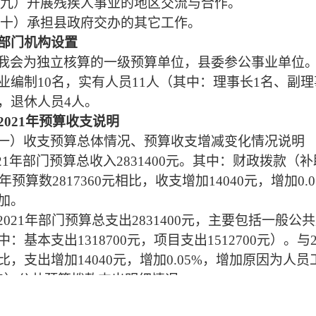
九
）开展残疾人事业的地区交流与合作。
十
）承担县政府交办的其它工作。
部门机构设置
我
会
为独立核算的一级预算单位，
县委
参公事业单位
业编制
10名，实有人员11人（其中：理事长1名、副理
，退休人员4人。
2021年预算收支说明
一）
收支预算总体情况
、
预算收支增减变化情况说明
21年部门预算总收入2831400元。其中：财政拨款（补助)
年
预算
数
2817360元
相比，
收支增加
14040
元，
增加
0.
加。
2021年部门预算总支出2831400元，主要包括一般公共服
中：基本支出1318700元，项目支出1512700元）。
与
比，
支出增加
14040
元，
增加
0.05
%，
增加原因为人员
二
）公共预算拨款支出明细情况
1.
基本支出