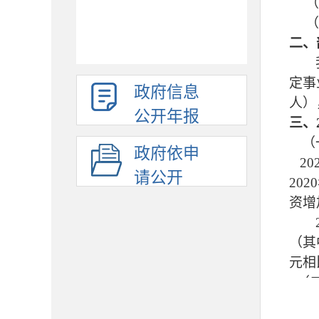
（
（
二、
定事
政府信息
人）
公开年报
三、
（
政府依申
20
请公开
20
20
资增
（其
元
相
（