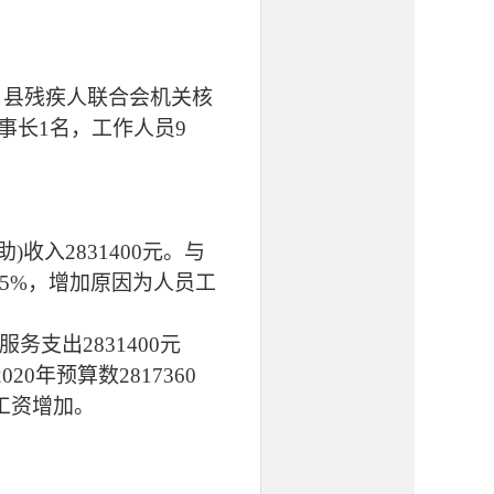
。
县残疾人联合会机关核
事长1名，工作人员9
收入2831400元。
与
05
%，
增加原因为人员工
务支出2831400元
20
20
年
预算
数
2817360
工资增加。