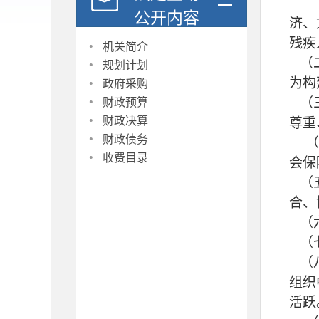
公开内容
济、
·
残疾
机关简介
·
（
规划计划
·
为构
政府采购
·
（
财政预算
·
财政决算
尊重
·
财政债务
（
·
收费目录
会保
（
合、
（
（
（
组织
活跃