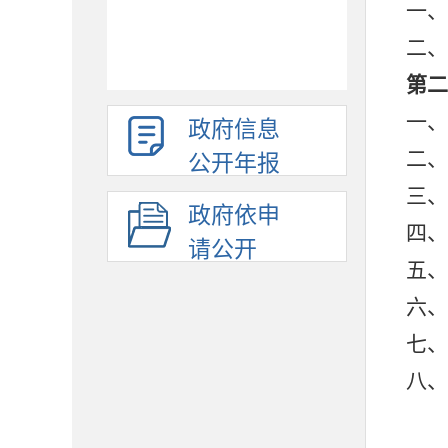
一、
二、
第二
一、
政府信息
二、
公开年报
三、
政府依申
四、
请公开
五、
六、
七、
八、
九、