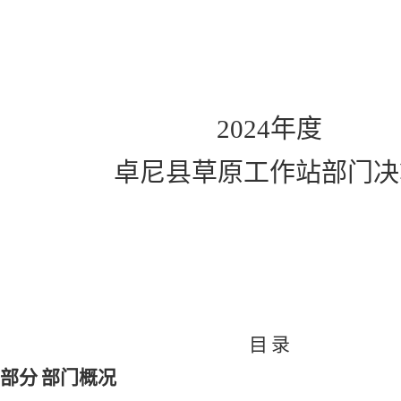
202
4
年度
卓尼县草原工作站部门决
目
录
部分
部门概况