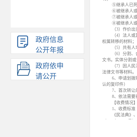
⑤继承人已
⑥被继承人
⑦被继承人
⑧被继承人
（
3
）作价出
（
4
）法人或
政府信息
权属转移的材料；
（
5
）共有人
公开年报
（
6
）分割、
文书。实体分割或
政府依申
（
7
）因人民
法律文书等材料。
请公开
6
、申请划拨
认的复印件）
7
、首次转让
8
、依法需要
【收费情况
1
、收费标准
《民法典》
〔
2016
〕
2559
号）
2
、登记费：