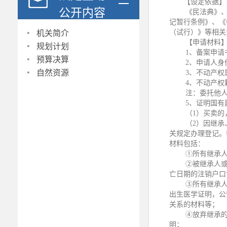
【设定依据】
公开内容
《民法典》
记暂行条例》、《
·
（试行）》等相关
机关简介
·
【申请材料
规划计划
1
、备案申请
·
预算决算
2
、申请人身
·
自然资源
3
、不动产权
4
、不动产权
注：委托他
5
、证明国有
（
1
）买卖的
（
2
）因继承
关规定办理登记。
材料包括：
①所有继承
②被继承人
亡日期的注销户口
③所有继承
出生医学证明，公
关系的材料等；
④放弃继承
明；