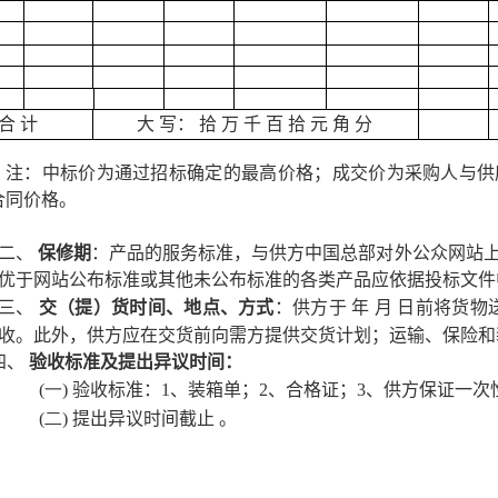
合 计
大 写： 拾 万 千 百 拾 元 角 分
注：中标价为通过招标确定的最高价格；成交价为采购人与供
合同价格。
二、
保修期
：产品的服务标准，与供方中国总部对外公众网站
优于网站公布标准或其他未公布标准的各类产品应依据投标文件
三、
交（提）货时间、地点、方式
：供方于
年
月
日前将货物
收。此外，供方应在交货前向需方提供交货计划；运输、保险和
四、
验收标准及提出异议时间：
(一)
验收标准：
1
、装箱单；
2
、合格证；
3
、供方保证一次
(二)
提出异议时间截止
。
五、
付款方式及期限
：双方签署验收单后，需方直接支付的，
供方开户行名称：
；账号：