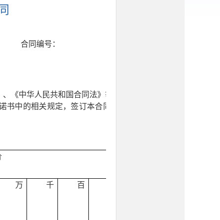
同
合同编号：
》、《中华人民共和国合同法》等相
诺书中的相关规定，签订本合同，并共同遵
价
万
千
百
十
元