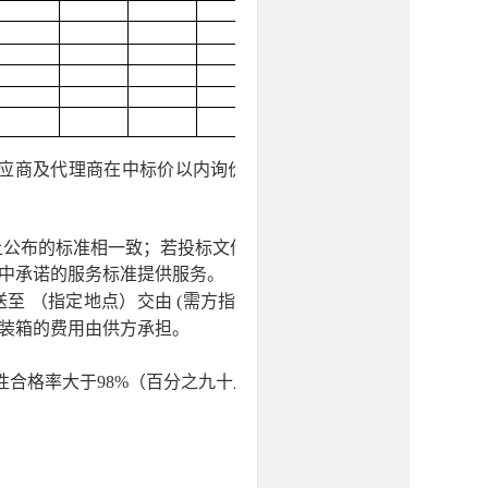
应商及代理商在中标价以内询价协商后确定
上公布的标准相一致；若投标文件承诺的服务
中承诺的服务标准提供服务。
送至
（指定地点）交由
(
需方指定收货人
)
验
装箱的费用由供方承担。
性合格率大于
98%
（百分之九十八）。
需方应在
个工作日内支付；