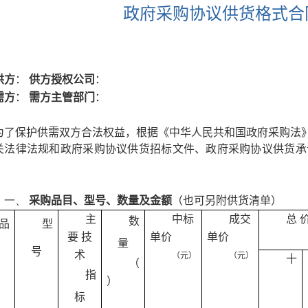
政府采购协议供货格式合
供方
：
供方授权公司
：
需方
：
需方主管部门
：
为了保护供需双方合法权益，根据《中华人民共和国政府采购法
关法律法规和政府采购协议供货招标文件、政府采购协议供货承
一、
采购品目、型号、数量及金额
（也可另附供货清单）
主
中标
成交
总 
数
品
型
要 技
单价
单价
量
号
术
（元）
（元）
十
（
指
）
标