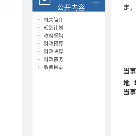
公开内容
定，
·
机关简介
·
规划计划
·
政府采购
·
财政预算
·
财政决算
·
财政债务
·
收费目录
当事
地
当事