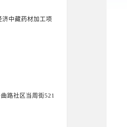
经济中藏药材加工项
舟曲路社区当周街
521