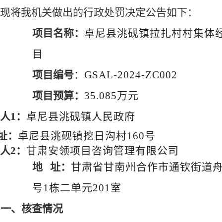
现将我机关做出的行政处罚决定公告如下：
项目名称：
卓尼县洮砚镇拉扎村村集体
目
项目编号
：
GSAL-2024-ZC002
项目预算：
35.085万元
人
1：
卓尼县洮砚镇人民政府
址：
卓尼县洮砚镇挖日沟村
160号
人
2：
甘肃安领项目咨询管理有限公司
地
址：
甘肃省甘南州合作市通钦街道
号1栋二单元201室
一、核查情况