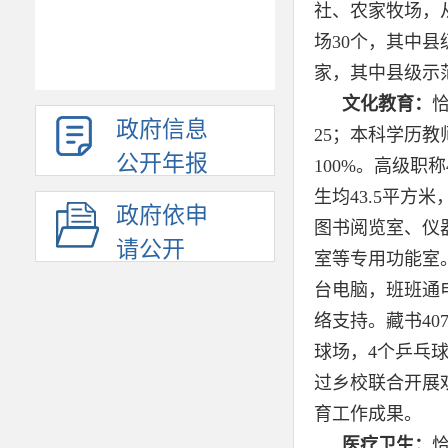
社、农家牧场，
场
30
个
，
其中县
家，其中县级示
文化教育：
政府信息
25；本科学历教
公开年报
100%。高级职
生均43.5平方
政府依申
图书阅览室、仪
请公开
室等专用功能室
台电脑，班班通
络支持。藏书40
球场，4个乒乓
过乡校联合开展
育工作成果。
医疗卫生：