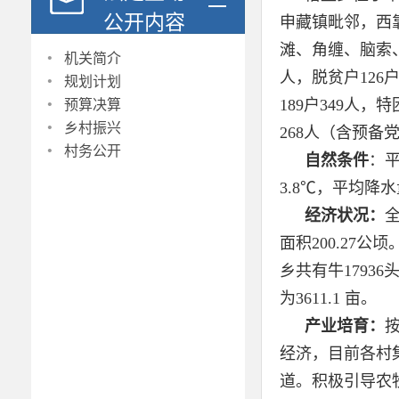
公开内容
申藏镇毗邻，西
·
滩、角缠、脑索
机关简介
·
人，脱贫户126
规划计划
·
189户349人
预算决算
·
乡村振兴
268人（含预备
·
村务公开
自然条件
：
3.8℃，平均降
经济状况：
面积200.27
乡
共有牛
17936
为
3611.1
亩。
产业培育：
经济，目前各村
道。积极引导农