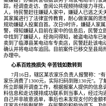
案嫌疑，办案民警根据该男子驾驶电动车行驶
踪，经调查走访、查阅公共视频持续接力寻找
人，待民警赶往
嫌疑人家中，嫌疑人已逃之夭
其家属进行了法律宣传教育，耐心做家属的思
规劝嫌疑人投案自首。
次日
9时许，嫌疑人家
警，得知嫌疑人目前在家中的信息后，民警立
中找到了嫌疑人，经询问得知，被盗电动车已被
卖到了临潭县某电动车专卖店，民警赶赴该电
确认并将电动车追回。目前案件已移交至县局
办理中。
心系百姓挽损失
辛苦钱如数转到
7月16日，辖区某农家乐负责人报警称：“
家乐消费了1300元，实际扫码到账130元”。
所立即展开调查工作，根据报案人提供的信息
料信息和走访摸排成功联系到当事人，经过沟
自己并非故意逃单，事后也未发现支付的金额
店家支付所剩尾款，在
民警的积极协调下，及