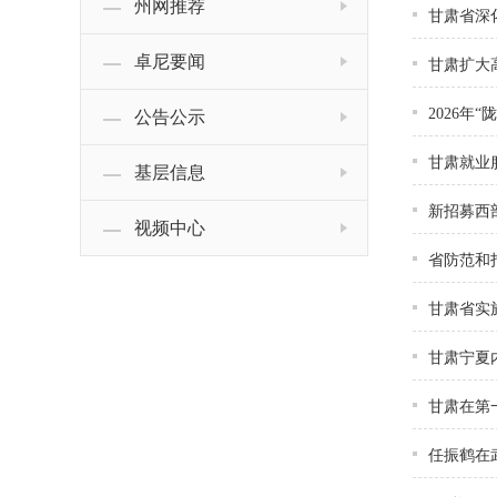
州网推荐
甘肃省深
卓尼要闻
甘肃扩大
2026年
公告公示
甘肃就业
基层信息
新招募西
视频中心
省防范和
甘肃省实
甘肃宁夏
甘肃在第
任振鹤在