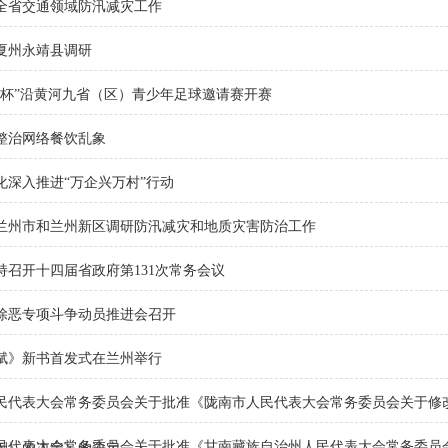
全省交通领域防汛减灾工作
夏州永靖县调研
亲杯”沿黄河九省（区）青少年足球邀请赛开赛
整治网络餐饮乱象
化深入推进“万企兴万村”行动
兰州市和兰州新区调研防汛减灾和地质灾害防治工作
持召开十四届省政府第131次常务会议
除恶专项斗争动员推进会召开
赋》新书首发式在兰州举行
民代表大会常务委员会关于批准《陇南市人民代表大会常务委员会关于修
民代表大会常务委员会关于批准《甘南藏族自治州人民代表大会常务委员