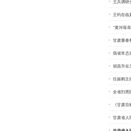
王兵调研
王钧在临
“黄河母
甘肃重拳
我省常态
胡昌升在
任振鹤主
全省扫黑
《甘肃百
甘肃省人
甘肃省人