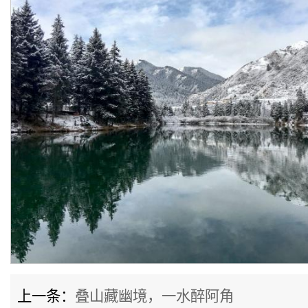
上一条：
叠山藏幽境，一水醉阿角