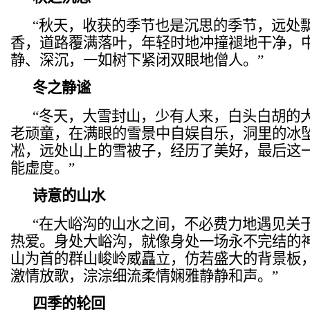
“秋天，收获的季节也是沉思的季节，远处
香，道路覆满落叶，年轻时地冲撞褪地干净，
静、深沉，一如树下紧闭双眼地僧人。”
冬之静谧
“冬天，大雪封山，少有人来，白头白胡的
老顽童，在满眼的雪景中自娱自乐，洞里的冰
凇，远处山上的雪被子，经历了美好，最后这
能虚度。”
诗意的山水
“在大峪沟的山水之间，不必费力地遇见关
热爱。身处大峪沟，就像身处一场永不完结的
山为首的群山峻岭威矗立，仿若盛大的背景板
激情放歌，淙淙细流柔情娴雅静静和声。”
四季的轮回