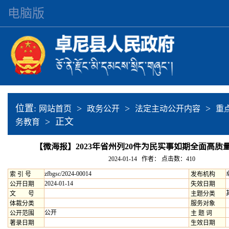
电脑版
位置:
>
>
>
网站首页
政务公开
法定主动公开内容
重
> 正文
务教育
【微海报】2023年省州列20件为民实事如期全面高质
2024-01-14 作者： 点击数：
410
zfbgsc/2024-00014
索 引 号
发布机构
2024-01-14
公开日期
失效日期
文 号
主题分类
体裁分类
服务对象
公开
公开范围
主 题 词
著录日期
生效日期