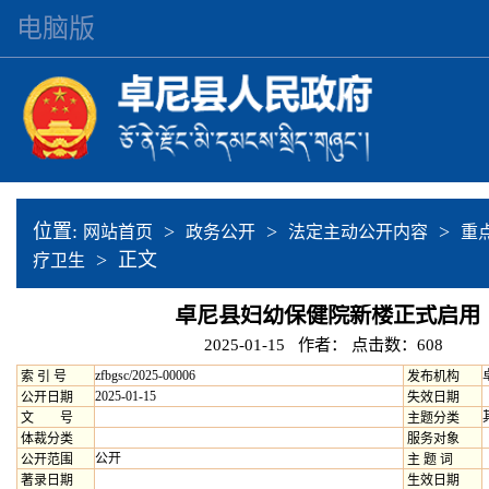
电脑版
位置:
>
>
>
网站首页
政务公开
法定主动公开内容
重
> 正文
疗卫生
卓尼县妇幼保健院新楼正式启用
2025-01-15 作者： 点击数：
608
zfbgsc/2025-00006
索 引 号
发布机构
2025-01-15
公开日期
失效日期
文 号
主题分类
体裁分类
服务对象
公开
公开范围
主 题 词
著录日期
生效日期