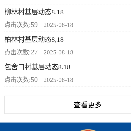
柳林村基层动态8.18
59
点击次数:
2025-08-18
柏林村基层动态8,18
27
点击次数:
2025-08-18
包舍口村基层动态8.18
50
点击次数:
2025-08-18
查看更多