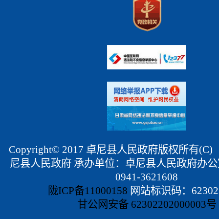
Copyright© 2017 卓尼县人民政府版权所有(
尼县人民政府 承办单位：卓尼县人民政府办公
0941-3621608
陇ICP备11000158
网站标识码：623022
甘公网安备 62302202000003号