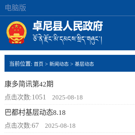
电脑版
当前位置:
>
>
首页
新闻动态
基层动态
康多简讯第42期
1051
点击次数:
2025-08-18
巴都村基层动态8.18
67
点击次数:
2025-08-18