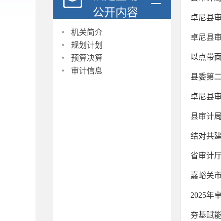
公开内容
卓尼县审
·
机关简介
卓尼县审
·
规划计划
·
以点带面
预算决算
·
审计信息
​县委第
卓尼县
县审计
结对共建
省审计
嘉峪关市
2025
夯基赋能