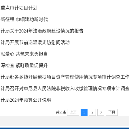
年度重点审计项目计划
新征程 巾帼建功新时代
计局关于2024年法治政府建设情况的报告
审计局开展节前送温暖走访慰问活动
献爱心 共筑未来勇担当
深检查 紧盯质量促提升
审计局赴各乡镇开展帮扶项目资产管理使用情况专项审计调查工
审计局召开对卓尼县人民法院非税收入收缴管理情况专项审计调
计局2024年预算公开说明
共51条
上页
1
2
3
下页