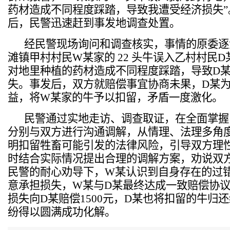
药材造成不同程度踩踏，导致我遭受经济损失
后，民警迅速赶到事发地调查处置。
经民警现场询问和调查核实，事情的原委逐
滩
镇甲村村民
W某家的 22 头牛误入乙村村民
对地里种植的药材造成不同程度踩踏，导致D
失。事发后，双方就赔偿事宜协商未果，D某
益，将W某家的牛予以扣留，矛盾一度激化。
民警通过实地走访、调查取证，
在全面掌握
分别与双方进行沟通调解，
从情理、法理多角
明扣留牲畜可能引发的法律风险，引导双方理
时结合实际情况提出合理的调解方案，劝说双
民警的耐心劝导下，W某认识到自身存在的过
意承担损失，
W某与D某最终达成一致赔偿协
损失向D某赔偿1500元，D某也将扣留的牛归
纷
得以圆满
成功化解。