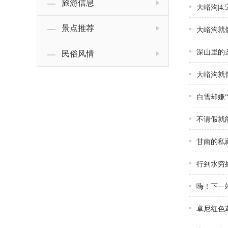
旅游信息
大峪沟|4
景点推荐
大峪沟就
深山里的
民俗风情
大峪沟就
白雪却嫌“
不请假就
甘南的私
行到水穷
嗨！下一
卓尼红色