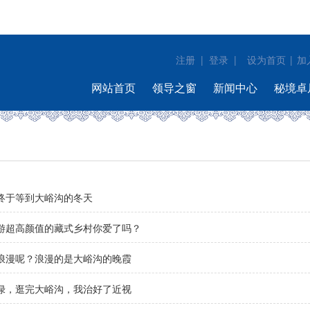
注册
|
登录
|
|
设为首页
加
网站首页
领导之窗
新闻中心
秘境卓
终于等到大峪沟的冬天
游超高颜值的藏式乡村你爱了吗？
浪漫呢？浪漫的是大峪沟的晚霞
绿，逛完大峪沟，我治好了近视