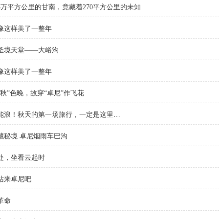
.5万平方公里的甘南，竟藏着270平方公里的未知
像这样美了一整年
圣境天堂——大峪沟
像这样美了一整年
秋”色晚，故穿“卓尼”作飞花
能浪！秋天的第一场旅行，一定是这里…
藏秘境 卓尼烟雨车巴沟
处，坐看云起时
站来卓尼吧
革命