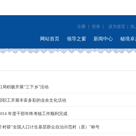
注册
|
登录
|
|
设为首页
加
网站首页
领导之窗
新闻中心
秘境卓
口局积极开展“三下乡”活动
部职工开展丰富多彩的业余文化活动
014 年度干部年终考核工作顺利完成
个村获“全国人口计生基层群众自治示范村（居）”称号