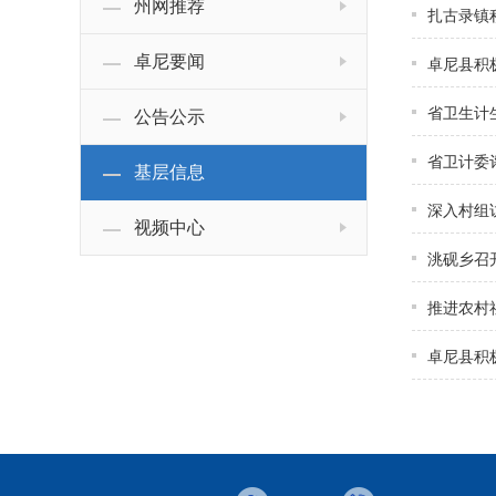
州网推荐
扎古录镇积
卓尼要闻
卓尼县积极
省卫生计
公告公示
省卫计委
基层信息
深入村组
视频中心
洮砚乡召
推进农村
卓尼县积极