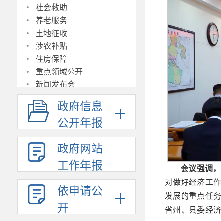
·
社会救助
·
养老服务
·
土地征收
·
涉农补贴
·
住房保障
·
重点领域公开
·
新闻发布会
·
政府工作报告
政府信息
·
公共资源交易
·
公开年报
建议提案办理
·
双随机、一公开
·
政府网站
行政事业性收费
·
公共企事业单位信息
工作年报
会议强调，
·
决策草案意见征集反馈
·
对做好经济工
基层政务公开标准目录集中
依申请公
发展的重点任
展示
开
省州、县委经