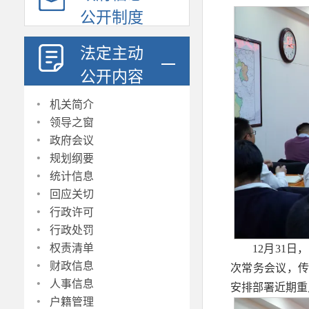
公开制度
法定主动
公开内容
·
机关简介
·
领导之窗
·
政府会议
·
规划纲要
·
统计信息
·
回应关切
·
行政许可
·
行政处罚
·
权责清单
12月31
·
财政信息
次常务会议，
·
人事信息
安排部署近期重
·
户籍管理