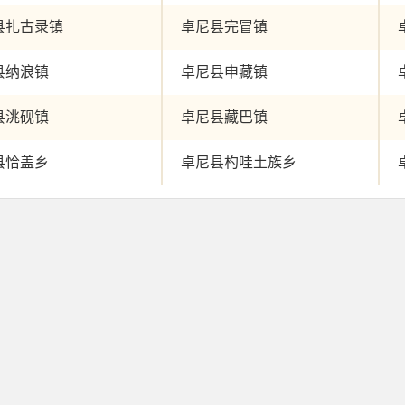
县扎古录镇
卓尼县完冒镇
县纳浪镇
卓尼县申藏镇
县洮砚镇
卓尼县藏巴镇
县恰盖乡
卓尼县杓哇土族乡