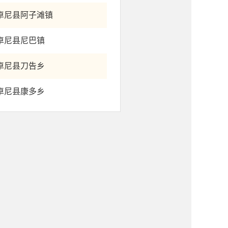
卓尼县阿子滩镇
卓尼县尼巴镇
卓尼县刀告乡
卓尼县康多乡