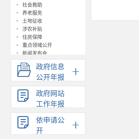
·
社会救助
·
养老服务
·
土地征收
·
涉农补贴
·
住房保障
·
重点领域公开
·
新闻发布会
·
政府工作报告
政府信息
·
公共资源交易
·
公开年报
建议提案办理
·
双随机、一公开
·
政府网站
行政事业性收费
·
公共企事业单位信息
工作年报
·
决策草案意见征集反馈
·
基层政务公开标准目录集中
依申请公
展示
开