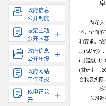
政府信息
公开制度
为深入
法定主动
述，全面落
公开内容
和要求。按
政府信息
册
(
试行
)
》
公开年报
(
甘建城〔
2
(
甘建村〔
2
政府网站
工作年报
合我县实际
一、总
依申请公
以习近
开