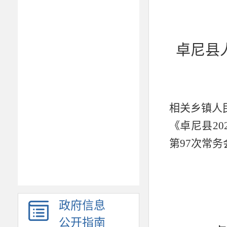
卓尼县
相关
乡镇人
《
卓尼县
20
第
97
次常务
政府信息
公开指南