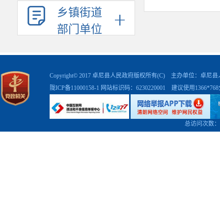
城市人民建
乡镇街道
按照住建部
部门单位
区
)
、街区、
治理工作的
Copyright© 2017 卓尼县人民政府版权所有(C) 主办单位：卓
县城短板弱
陇ICP备11000158-1
网站标识码：6230220001 建议使用1366*7
力，建设宜
二、工
总访问次数：
以建设
善的县城体
解决问题、
实施城市更
三、体